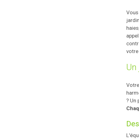
Vous 
jardi
haies
appel
contr
votre
Un 
Votre
harmo
? Un 
Chaq
Des
L'équ