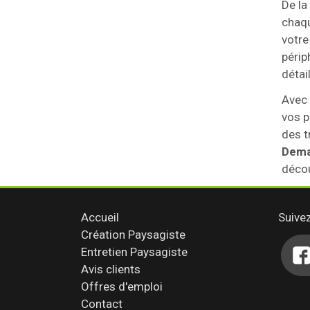
De la
chaqu
votre
périp
détai
Avec 
vos p
des t
Dema
décou
Accueil
Suive
Création Paysagiste
Entretien Paysagiste
Avis clients
Offres d'emploi
Contact