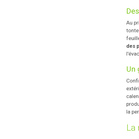
Des
Au pr
tonte
feuil
des p
l'éva
Un 
Confi
extér
calen
produ
la pe
La 