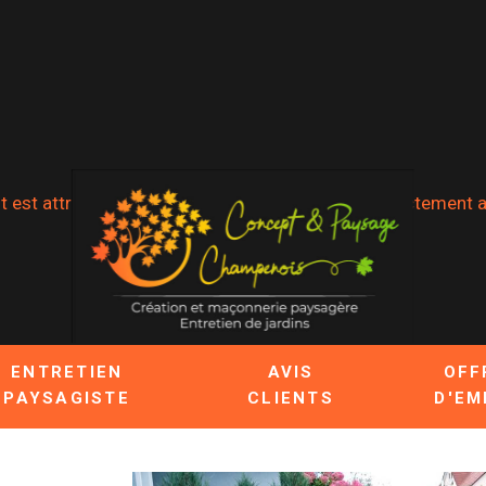
t est attribué lorsque notre méthode n'est pas strictement ap
ENTRETIEN
AVIS
OFF
PAYSAGISTE
CLIENTS
D'EM