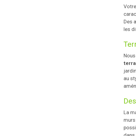
Votre
carac
Des a
les d
Terr
Nous 
terra
jardi
au st
aména
Des
La ma
murs 
possi
dans 