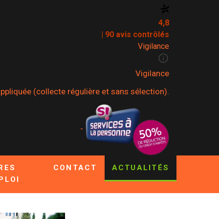
4,8
| 90 avis contrôlés
Vigilance
Vigilance
pliquée (collecte régulière et sans sélection).
-
RES
CONTACT
ACTUALITÉS
PLOI