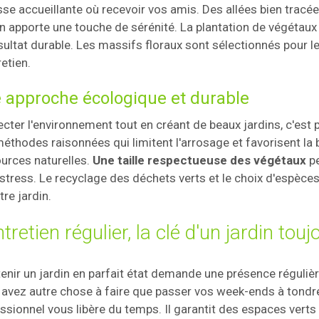
sse accueillante où recevoir vos amis. Des allées bien tracé
n apporte une touche de sérénité. La plantation de végétau
sultat durable. Les massifs floraux sont sélectionnés pour leu
retien.
 approche écologique et durable
cter l'environnement tout en créant de beaux jardins, c'est 
éthodes raisonnées qui limitent l'arrosage et favorisent la b
urces naturelles.
Une taille respectueuse des végétaux
pe
stress. Le recyclage des déchets verts et le choix d'espèces
tre jardin.
ntretien régulier, la clé d'un jardin to
enir un jardin en parfait état demande une présence réguliè
avez autre chose à faire que passer vos week-ends à tondre
ssionnel vous libère du temps. Il garantit des espaces verts