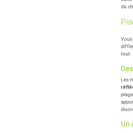
de ch
Pis
Vous 
diffé
tout.
Des
Les m
réflé
plage
appor
discr
Un 