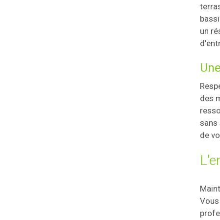
terra
bassi
un ré
d'ent
Une
Respe
des m
resso
sans 
de vo
L'e
Maint
Vous 
profe