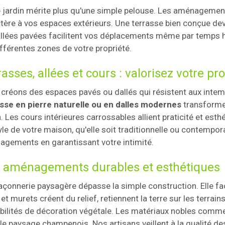
 jardin mérite plus qu'une simple pelouse. Les aménagement
tère à vos espaces extérieurs. Une terrasse bien conçue devie
llées pavées facilitent vos déplacements même par temps h
ifférentes zones de votre propriété.
asses, allées et cours : valorisez votre pr
créons des espaces pavés ou dallés qui résistent aux inte
sse en pierre naturelle ou en dalles modernes
transforme
n. Les cours intérieures carrossables allient praticité et est
yle de votre maison, qu'elle soit traditionnelle ou contempo
gements en garantissant votre intimité.
 aménagements durables et esthétiques
çonnerie paysagère dépasse la simple construction. Elle faço
et murets créent du relief, retiennent la terre sur les terrai
bilités de décoration végétale. Les matériaux nobles comme 
le paysage champenois. Nos artisans veillent à la qualité des