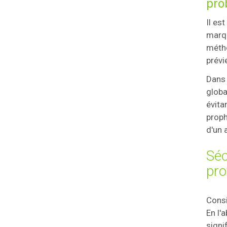
pro
Il es
marqu
métho
prévi
Dans 
globa
évita
proph
d'un 
Séc
pro
Consi
En l'
signi