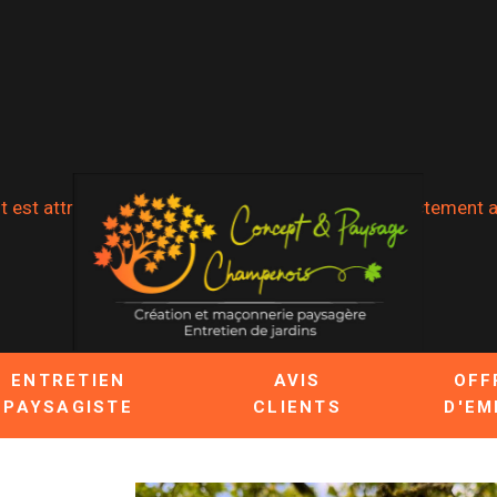
t est attribué lorsque notre méthode n'est pas strictement ap
ENTRETIEN
AVIS
OFF
PAYSAGISTE
CLIENTS
D'EM