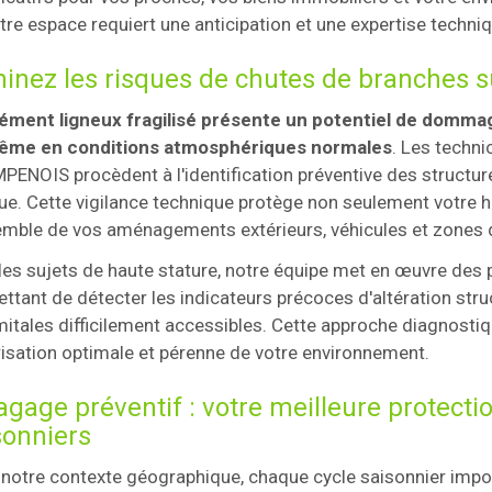
tre espace requiert une anticipation et une expertise techni
minez les risques de chutes de branches s
ément ligneux fragilisé présente un potentiel de dommag
ême en conditions atmosphériques normales
. Les tech
ENOIS procèdent à l'identification préventive des structure
que. Cette vigilance technique protège non seulement votre 
emble de vos aménagements extérieurs, véhicules et zones 
les sujets de haute stature, notre équipe met en œuvre des
ttant de détecter les indicateurs précoces d'altération stru
tales difficilement accessibles. Cette approche diagnostiq
isation optimale et pérenne de votre environnement.
lagage préventif : votre meilleure protect
sonniers
notre contexte géographique, chaque cycle saisonnier impos