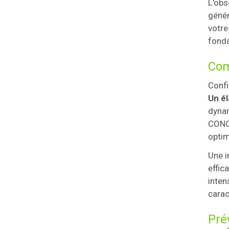
L'obs
génér
votre
fonda
Com
Confi
Un él
dynam
CONCE
optim
Une i
effic
inten
carac
Pré