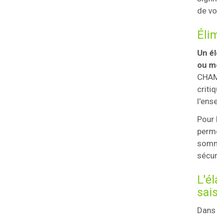
de vo
Éli
Un él
ou m
CHAMP
criti
l'ens
Pour 
perme
sommi
sécur
L'é
sai
Dans 