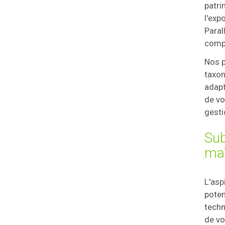
patri
l'exp
Paral
compr
Nos p
taxon
adapt
de vo
gesti
Sub
maî
L'asp
poten
techn
de vo