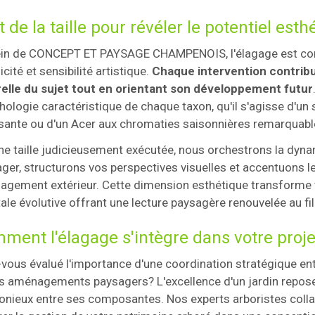
t de la taille pour révéler le potentiel est
in de CONCEPT ET PAYSAGE CHAMPENOIS, l'élagage est cons
icité et sensibilité artistique.
Chaque intervention contribu
elle du sujet tout en orientant son développement futur
ologie caractéristique de chaque taxon, qu'il s'agisse d'un 
ante ou d'un Acer aux chromaties saisonnières remarquabl
ne taille judicieusement exécutée, nous orchestrons la dyn
ger, structurons vos perspectives visuelles et accentuons 
gement extérieur. Cette dimension esthétique transforme 
ale évolutive offrant une lecture paysagère renouvelée au fi
ment l'élagage s'intègre dans votre proje
vous évalué l'importance d'une coordination stratégique ent
s aménagements paysagers? L'excellence d'un jardin repose
nieux entre ses composantes. Nos experts arboristes colla