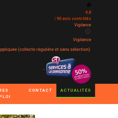
4,8
| 90 avis contrôlés
Vigilance
Vigilance
pliquée (collecte régulière et sans sélection).
-
RES
CONTACT
ACTUALITÉS
PLOI