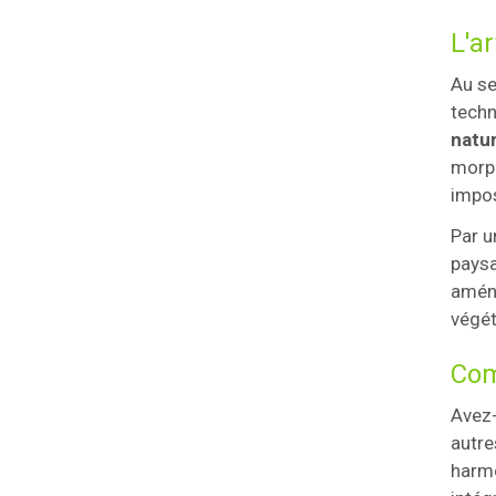
L'ar
Au se
techn
natur
morph
impos
Par u
paysa
aména
végét
Com
Avez-
autre
harmo