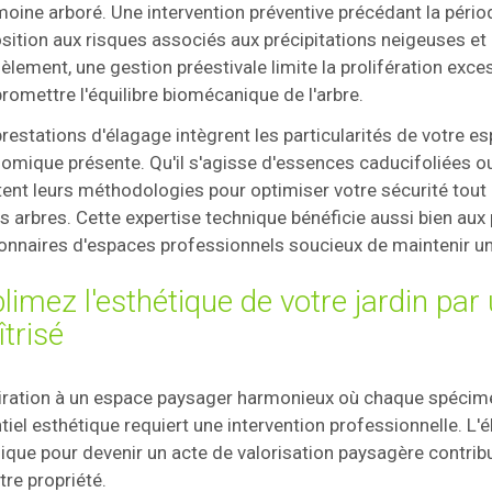
moine arboré. Une intervention préventive précédant la pério
osition aux risques associés aux précipitations neigeuses 
lèlement, une gestion préestivale limite la prolifération exc
omettre l'équilibre biomécanique de l'arbre.
restations d'élagage intègrent les particularités de votre es
omique présente. Qu'il s'agisse d'essences caducifoliées 
ent leurs méthodologies pour optimiser votre sécurité tout e
s arbres. Cette expertise technique bénéficie aussi bien aux 
onnaires d'espaces professionnels soucieux de maintenir un
limez l'esthétique de votre jardin par 
trisé
iration à un espace paysager harmonieux où chaque spécim
tiel esthétique requiert une intervention professionnelle. L
ique pour devenir un acte de valorisation paysagère contribu
tre propriété.