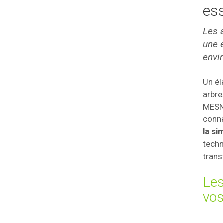
ess
Les 
une e
envi
Un él
arbre
MESNI
conna
la s
tech
trans
Les
vos