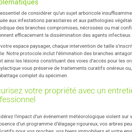
blématiques
t essentiel de considérer qu'un sujet arboricole insuffisamme
ée aux infestations parasitaires et aux pathologies végétales
dique des branches compromises, nécrosées ou mal config
ennent efficacement la dissémination des agents infectieux.
votre espace paysager, chaque intervention de taille s'inscri
le. Notre protocole inclut l'élimination des branches antagon
nt ainsi les lésions constituant des voies d'accès pour le
ylactique vous préserve de traitements curatifs onéreux ou, d
abattage complet du spécimen.
urisez votre propriété avec un entretie
fessionnel
dérez l'impact d'un événement météorologique violent sur
absence d'un programme d'élagage rigoureux, vos arbres peu
ficatifs pour vos proches, vos biens immobiliers et votre e