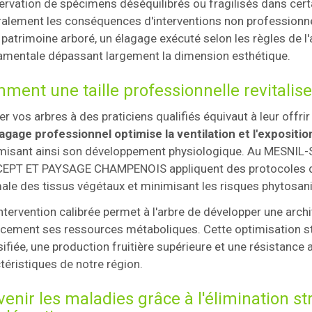
ervation de spécimens déséquilibrés ou fragilisés dans cer
alement les conséquences d'interventions non professionnel
 patrimoine arboré, un élagage exécuté selon les règles de l'
mentale dépassant largement la dimension esthétique.
ment une taille professionnelle revitalis
er vos arbres à des praticiens qualifiés équivaut à leur offr
agage professionnel optimise la ventilation et l'expositi
isant ainsi son développement physiologique. Au MESNIL-S
PT ET PAYSAGE CHAMPENOIS appliquent des protocoles de ta
ale des tissus végétaux et minimisant les risques phytosani
ntervention calibrée permet à l'arbre de développer une archit
acement ses ressources métaboliques. Cette optimisation st
sifiée, une production fruitière supérieure et une résistanc
téristiques de notre région.
venir les maladies grâce à l'élimination s