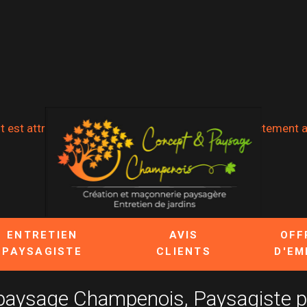
t est attribué lorsque notre méthode n'est pas strictement ap
ENTRETIEN
AVIS
OFF
PAYSAGISTE
CLIENTS
D'EM
t paysage Champenois, Paysagiste 