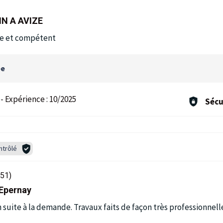
N A AVIZE
de et compétent
ée
-
Expérience :
10/2025
Sécu
ntrôlé
51)
 Epernay
 suite à la demande. Travaux faits de façon très professionnell