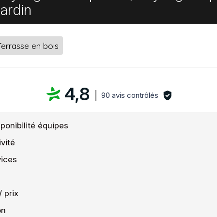
ardin
Terrasse en bois
4,8
90 avis contrôlés
ponibilité équipes
ivité
vices
/ prix
on