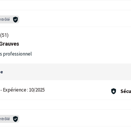
ntrôlé
(51)
 Grauves
ès professionnel
ée
-
Expérience :
10/2025
Sécu
ntrôlé