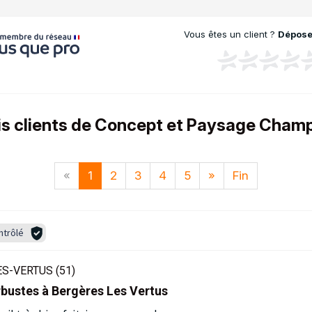
Vous êtes un client ?
Déposez
vis clients de Concept et Paysage Cham
«
1
2
3
4
5
»
Fin
ntrôlé
S-VERTUS (51)
arbustes à Bergères Les Vertus