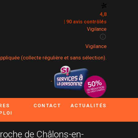
4,8
| 90 avis contrôlés
Vigilance
Vigilance
pliquée (collecte régulière et sans sélection).
-
RES
CONTACT
ACTUALITÉS
PLOI
proche de Châlons-en-