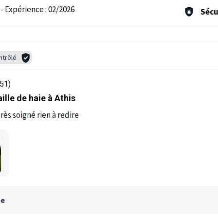
-
Expérience :
02/2026
Sécu
ntrôlé
51)
aille de haie à Athis
très soigné rien à redire
ée