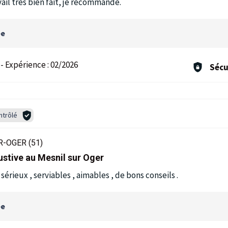
vail très bien fait, je recommande.
ée
-
Expérience :
02/2026
Sécu
ntrôlé
-OGER (51)
bustive au Mesnil sur Oger
érieux , serviables , aimables , de bons conseils .
ée